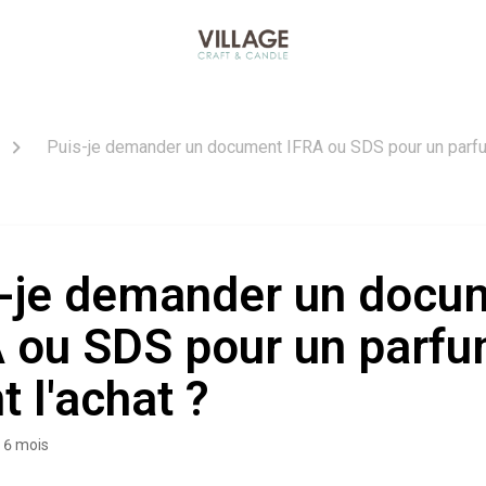
Puis-je demander un document IFRA ou SDS pour un parfum
-je demander un docu
 ou SDS pour un parf
t l'achat ?
 a 6 mois